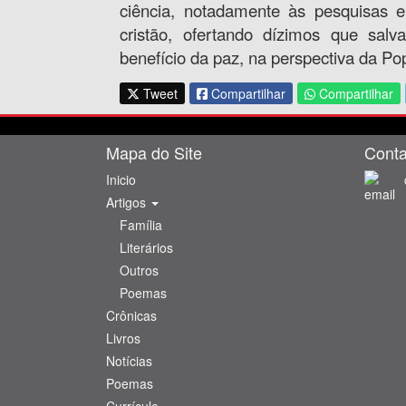
ciência, notadamente às pesquisas 
cristão, ofertando dízimos que sa
benefício da paz, na perspectiva da Po
Tweet
Compartilhar
Compartilhar
Mapa do Site
Conta
Inicio
Artigos
Famí­lia
Literários
Outros
Poemas
Crônicas
Livros
Notí­cias
Poemas